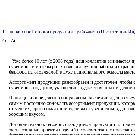
Главная
О нас
История продукции
Прайс-листы
Презентации
Ин
О НАС
Уже более 10 лет (с 2008 года) наш коллектив занимается
сувениров и интерьерных изделий ручной работы из красно
фарфора изготовляемой в духе национального ремесла маст
Ассортимент продукции разнообразен и достаточен, чтобы 
сувениров, подарков, украшений, художественных изделий 
Наши цели определенно направлены на свежие идеи в стрем
самым постоянно обновлять ассортимент продукции, которы
от мелких, простеньких причудливых сувенирчиков, до из
хорошим вкусом.
Дополнительно к базовой, стандартной продукции или на 
эксклюзивные проекты изделий в соответствии с пожелания