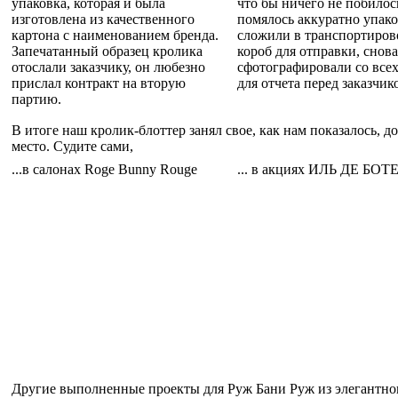
упаковка, которая и была
что бы ничего не побилос
изготовлена из качественного
помялось аккуратно упако
картона с наименованием бренда.
сложили в транспортиро
Запечатанный образец кролика
короб для отправки, снова
отослали заказчику, он любезно
сфотографировали со всех
прислал контракт на вторую
для отчета перед заказчик
партию.
В итоге наш кролик-блоттер занял свое, как нам показалось, д
место. Судите сами,
...в салонах Roge Bunny Rouge
... в акциях ИЛЬ ДЕ БОТ
Другие выполненные проекты для Руж Бани Руж из элегантно