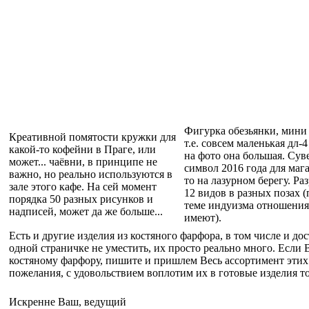
Фигурка обезьянки, мини
Креативной помятости кружки для
т.е. совсем маленькая дл-4
какой-то кофейни в Праге, или
на фото она большая. Сув
может... чаёвни, в принципе не
символ 2016 года для мага
важно, но реально используются в
то на лазурном берегу. Ра
зале этого кафе. На сей момент
12 видов в разных позах (
порядка 50 разных рисунков и
теме индуизма отношения
надписей, может да же больше...
имеют).
Есть и другие изделия из костяного фарфора, в том числе и до
одной страничке не уместить, их просто реально много. Если 
костяному фарфору, пишите и пришлем Весь ассортимент этих
пожелания, с удовольствием воплотим их в готовые изделия то
Искренне Ваш, ведущий