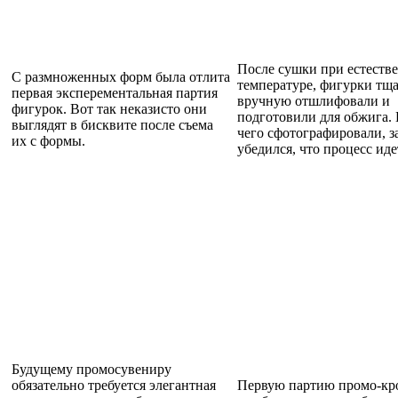
После сушки при естеств
С размноженных форм была отлита
температуре, фигурки тщ
первая эксперементальная партия
вручную отшлифовали и
фигурок. Вот так неказисто они
подготовили для обжига.
выглядят в бисквите после съема
чего сфотографировали, з
их с формы.
убедился, что процесс иде
Будущему промосувениру
обязательно требуется элегантная
Первую партию промо-кр