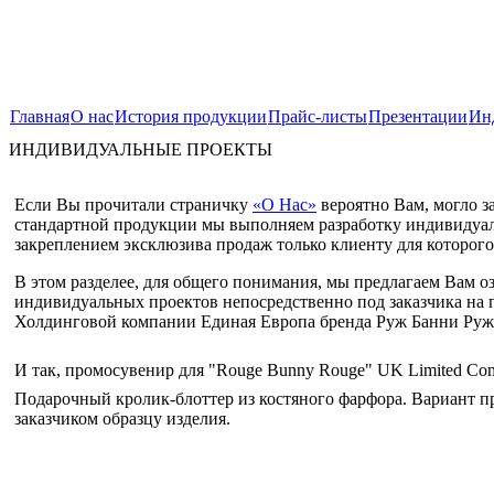
Главная
О нас
История продукции
Прайс-листы
Презентации
Ин
ИНДИВИДУАЛЬНЫЕ ПРОЕКТЫ
Если Вы прочитали страничку
«О Нас»
вероятно Вам, могло з
стандартной продукции мы выполняем разработку индивидуал
закреплением эксклюзива продаж только клиенту для которого
В этом разделее, для общего понимания, мы предлагаем Вам о
индивидуальных проектов непосредственно под заказчика на п
Холдинговой компании Единая Европа бренда Руж Банни Руж
И так, промосувенир для "Rouge Bunny Rouge" UK Limited Co
Подарочный кролик-блоттер из костяного фарфора. Вариант пр
заказчиком образцу изделия.